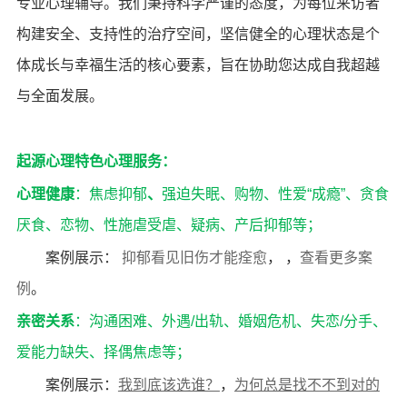
专业心理辅导。我们秉持科学严谨的态度，为每位来访者
构建安全、支持性的治疗空间，坚信健全的心理状态是个
体成长与幸福生活的核心要素，旨在协助您达成自我超越
与全面发展。
起源心理特色心理服务：
心理健康
：
焦虑抑郁
、
强迫
失眠
、
购物、性爱“成瘾”、贪食
厌食、恋物、性施虐受虐、疑病、
产后抑郁
等；
案例展示：
抑郁看见旧伤才能痊愈
， ，
查看更多案
例
。
亲密关系
：沟通困难、
外遇/出轨
、
婚姻危机、失恋/分手、
爱能力缺失、择偶焦虑等；
案例展示：
我到底该选谁？
，
为何总是找不不到对的