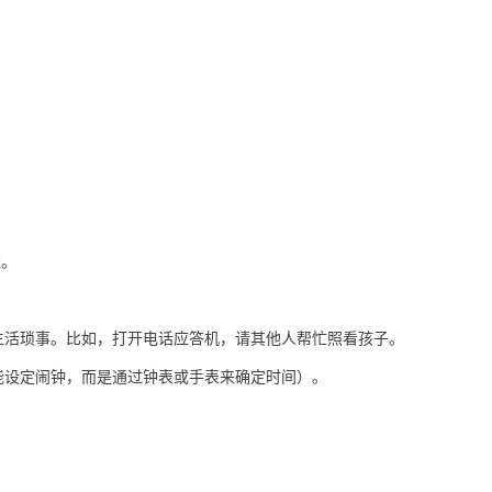
佳。
生活琐事。比如，打开电话应答机，请其他人帮忙照看孩子。
能设定闹钟，而是通过钟表或
手
表来确定时间）。