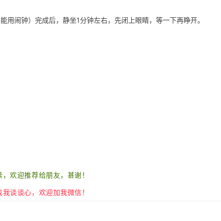
（不能用闹钟）完成后，静坐1分钟左右，先闭上眼睛，等一下再睁开。
读，欢迎推荐给朋友，甚谢！
找我谈谈心，欢迎加我微信！