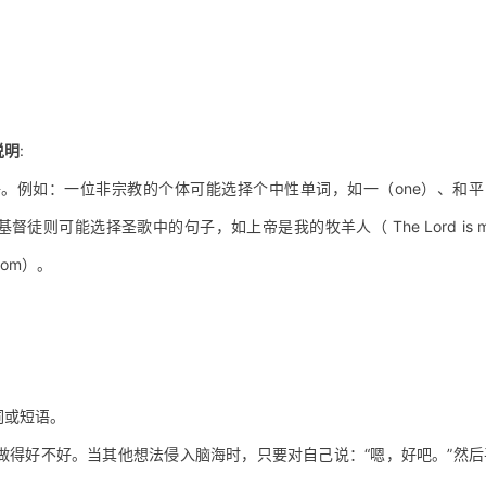
说明
:
。例如：一位非宗教的个体可能选择个中性单词，如一（one）、和平
督徒则可能选择圣歌中的句子，如上帝是我的牧羊人（ The Lord is 
lom）。
词或短语。
做得好不好。当其他想法侵入脑海时，只要对自己说：“嗯，好吧。”然后