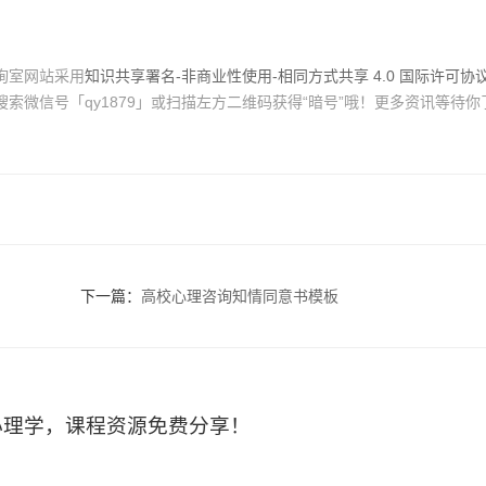
询室网站采用
知识共享署名-非商业性使用-相同方式共享 4.0 国际许可协
索微信号「qy1879」或扫描左方二维码获得“暗号”哦！更多资讯等待你
下一篇：
高校心理咨询知情同意书模板
心理学，课程资源免费分享！