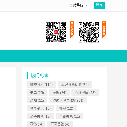
网站导航
登录
热门标签
精神分析
(114)
心理诊断标准
(34)
书单
(25)
模板
(24)
心理健康
(23)
通知
(21)
咨询伦理与法规
(18)
督导笔记
(15)
抑郁
(12)
亲子关系
(12)
亲密关系
(11)
哀伤
(6)
正面管教
(4)