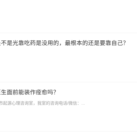
是不是光靠吃药是没用的，最根本的还是要靠自己？
医生面前能装作痊愈吗？
起源心理咨询室，我室的咨询电话/微信：...